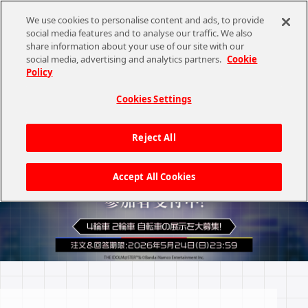
We use cookies to personalise content and ads, to provide
social media features and to analyse our traffic. We also
share information about your use of our site with our
CHANNEL
STORE
EVENT
social media, advertising and analytics partners.
Cookie
Policy
プレミアム会員とは
Cookies Settings
CHANNEL
マイページ
Reject All
ASOBI CHANNEL TOP
STORE マイページ
Accept All Cookies
STORE
TICKET マイページ
ASOBI STORE TOP
グッズ
STAGE マイページ
ゲーム
電子書籍
STORE ゲーム STEAM®コードDL
CD / Blu-ray
STORE 音楽DL
ログアウト